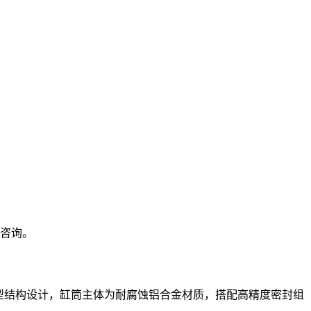
服咨询。
该气缸采用紧凑型结构设计，缸筒主体为耐腐蚀铝合金材质，搭配高精度密封组